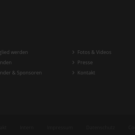
glied werden
Fotos & Videos
enden
Presse
nder & Sponsoren
Kontakt
akt
Intern
Impressum
Datenschutz
Co