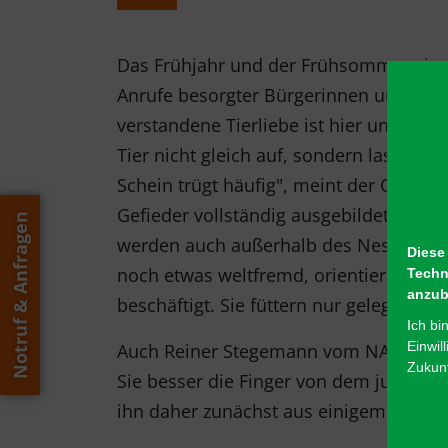
Das Frühjahr und der Frühsommer sind
Anrufe besorgter Bürgerinnen und Bür
verstandene Tierliebe ist hier unange
Tier nicht gleich auf, sondern lassen
Schein trügt häufig", meint der Ornith
Gefieder vollständig ausgebildet ist. D
Notruf & Anfragen
werden auch außerhalb des Nestes noch 
Diese
noch etwas weltfremd, orientierungslos 
Techn
anzub
beschäftigt. Sie füttern nur gelegentlic
Ich bi
Einwil
Auch Reiner Stegemann vom NABU Waldbr
Zukunf
Sie besser die Finger von dem jungen V
ihn daher zunächst aus einigem Absta