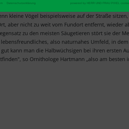
men die Eltern meist wieder zurück und kümmern sic
um
Datenschutzerklärung
powered by HERR UND FRAU PIXEL cookie
nn kleine Vögel beispielsweise auf der Straße sitzen, 
t, aber nicht zu weit vom Fundort entfernt, wieder a
gensatz zu den meisten Säugetieren stört sie der Me
in lebensfreundliches, also naturnahes Umfeld, in dem
 gut kann man die Halbwüchsigen bei ihren ersten A
tfinden", so Ornithologe Hartmann „also am besten i