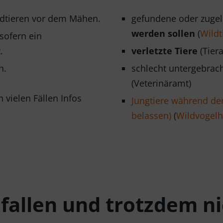
ldtieren vor dem Mähen.
gefundene oder zuge
werden
sollen
(
Wildt
sofern ein
.
verletzte Tiere
(Tiera
n.
schlecht untergebrach
(Veterinäramt)
 vielen Fällen Infos
Jungtiere während der
belassen)
(
Wildvogelh
allen und trotzdem nic