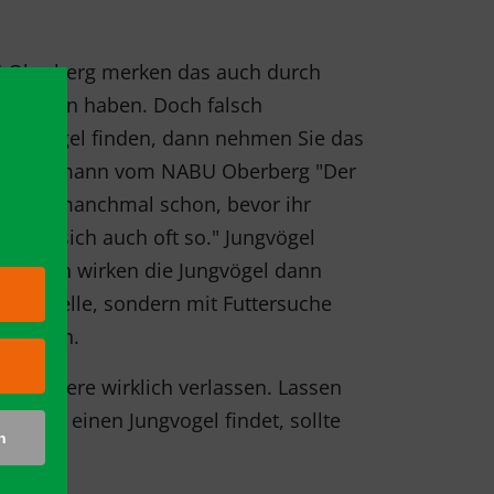
BU Oberberg merken das auch durch
genommen haben. Doch falsch
 Jungvogel finden, dann nehmen Sie das
etmar Hartmann vom NABU Oberberg "Der
hr Nest manchmal schon, bevor ihr
ehmen sich auch oft so." Jungvögel
en Tagen wirken die Jungvögel dann
 zur Stelle, sondern mit Futtersuche
erlassen.
Jungtiere wirklich verlassen. Lassen
!" Wer einen Jungvogel findet, sollte
n