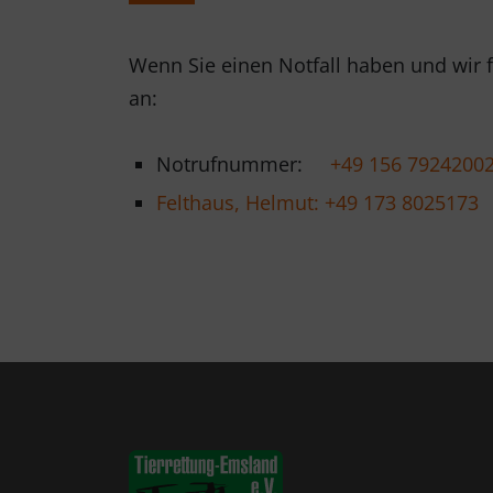
Wenn Sie einen Notfall haben und wir f
an:
Notrufnummer:
+49 156 7924200
Felthaus, Helmut: +49 173 8025173
(