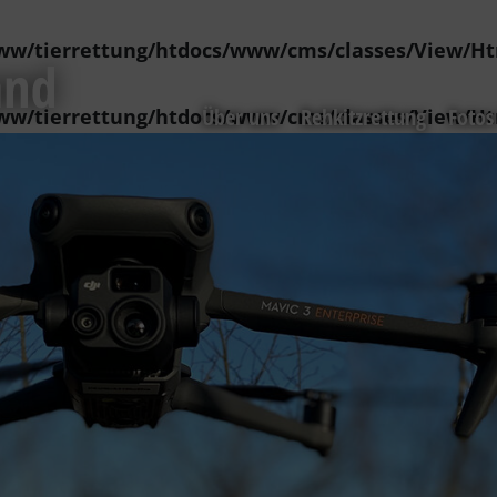
ww/tierrettung/htdocs/www/cms/classes/View/Ht
Über uns
Rehkitzrettung
Fotos
ww/tierrettung/htdocs/www/cms/classes/View/Ht