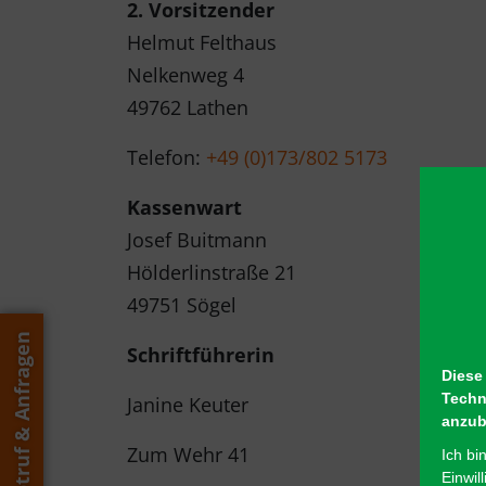
2. Vorsitzender
Helmut Felthaus
Nelkenweg 4
49762 Lathen
Telefon:
+49 (0)173/802 5173
Kassenwart
Josef Buitmann
Hölderlinstraße 21
49751 Sögel
Notruf & Anfragen
Schriftführerin
Diese
Techn
Janine Keuter
anzub
Zum Wehr 41
Ich bi
Einwil