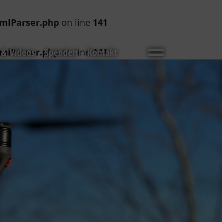
mlParser.php
on line
141
 & Videos
Spenden
Kontakt
mlParser.php
on line
141