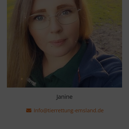
Janine
Info@tierrettung-emsland.de