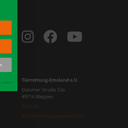
n
Tierrettung-Emsland e.V.
 consent
Dalumer Straße 53a
49716 Meppen
Kontakt
info@tierrettung-emsland.de