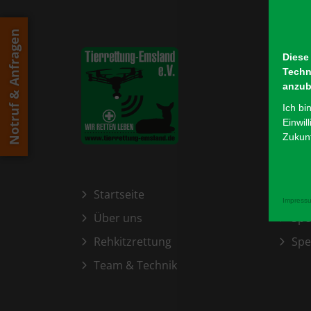
Notruf & Anfragen
Diese
Techn
anzub
Ich bi
Einwil
Zukunf
Startseite
Mit
Impress
Über uns
Sp
Rehkitzrettung
Spe
Team & Technik