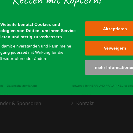
 Website benutzt Cookies und
Akzeptieren
ologien von Dritten, um ihren Service
ieten und stetig zu verbessern.
n damit einverstanden und kann meine
Verweigern
ligung jederzeit mit Wirkung für die
t widerrufen oder ändern.
mehr Informatione
glied werden
Fotos & Videos
um
Datenschutzerklärung
powered by HERR UND FRAU PIXEL cookie
enden
Presse
nder & Sponsoren
Kontakt