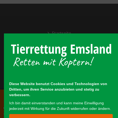
Startseite
Über uns
Rehkitzrettung
Team & Technik
Mitglied werden
Spenden
Diese Website benutzt Cookies und Technologien von
Dritten, um ihren Service anzubieten und stetig zu
Spender & Sponsoren
verbessern.
Notruf & Anfragen
Fotos & Videos
Ich bin damit einverstanden und kann meine Einwilligung
jederzeit mit Wirkung für die Zukunft widerrufen oder ändern.
Presse