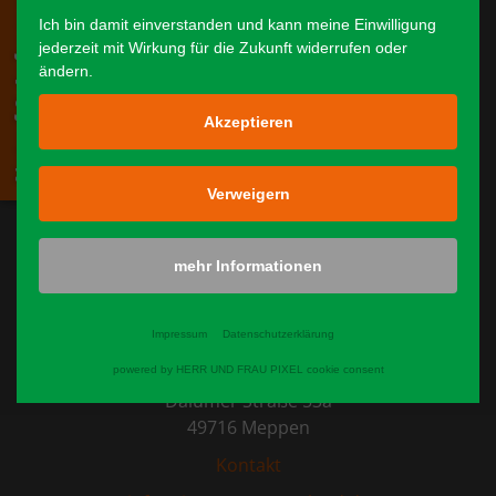
Notruf & Anfragen
Team & Technik
Ich bin damit einverstanden und kann meine Einwilligung
jederzeit mit Wirkung für die Zukunft widerrufen oder
Mitglied werden
ändern.
Spenden
Akzeptieren
Spender & Sponsoren
Verweigern
Fotos & Videos
Presse
mehr Informationen
Kontakt
Impressum
Datenschutzerklärung
Tierrettung-Emsland e.V.
powered by HERR UND FRAU PIXEL cookie consent
Dalumer Straße 53a
49716 Meppen
Kontakt