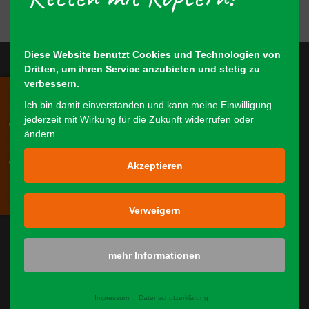
Diese Website benutzt Cookies und Technologien von
Dritten, um ihren Service anzubieten und stetig zu
verbessern.
Notruf & Anfragen
Ich bin damit einverstanden und kann meine Einwilligung
Startseite
jederzeit mit Wirkung für die Zukunft widerrufen oder
ändern.
Über uns
Rehkitzrettung
Akzeptieren
Team & Technik
Verweigern
Mitglied werden
Spenden
mehr Informationen
Spender & Sponsoren
Impressum
Datenschutzerklärung
Fotos & Videos