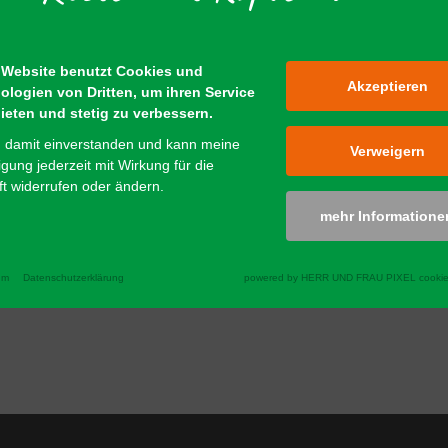
 Website benutzt Cookies und
Akzeptieren
ologien von Dritten, um ihren Service
ieten und stetig zu verbessern.
n damit einverstanden und kann meine
Verweigern
ligung jederzeit mit Wirkung für die
t widerrufen oder ändern.
mehr Informatione
um
Datenschutzerklärung
powered by HERR UND FRAU PIXEL cookie