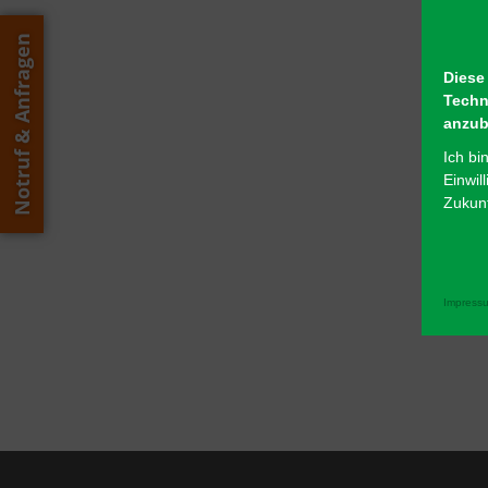
Notruf & Anfragen
Diese
Techn
anzub
Ich bi
Einwil
Zukunf
Impress